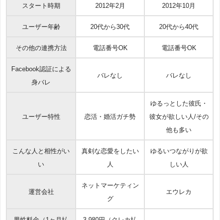
スタート時期
2012年2月
2012年10月
ユーザー年齢
20代から30代
20代から40代
その他の連携方法
電話番号OK
電話番号OK
Facebook認証による
バレなし
バレなし
身バレ
ゆるっとした彼氏・
ユーザー特性
恋活・婚活ガチ勢
彼女が欲しい人/その
他も多い
こんな人と相性がい
真剣な恋愛をしたい
ゆるいつながりが欲
い
人
しい人
ネットマーケティン
運営会社
エウレカ
グ
男性料金（1ヶ月払
3,980円（クレカ払