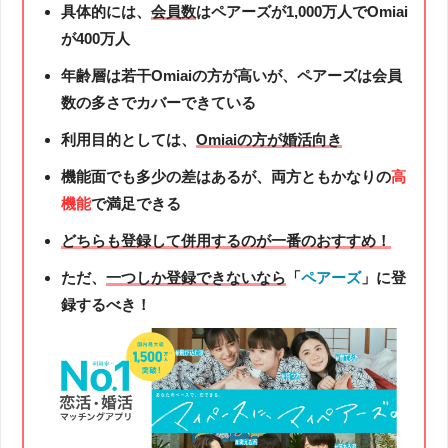
具体的には、
会員数
はペアーズが1,000万人でOmiai
が400万人
年齢層は若干Omiaiの方が高いが、ペアーズは会員
数の多さでカバーできている
利用目的としては、
Omiaiの方が婚活向き
機能面でも多少の差はあるが、両方ともかなりの
高
機能
で満足できる
どちらも登録して併用するのが一番のおすすめ！
ただ、
一つしか登録できないなら
「
ペアーズ
」に登
録するべき！