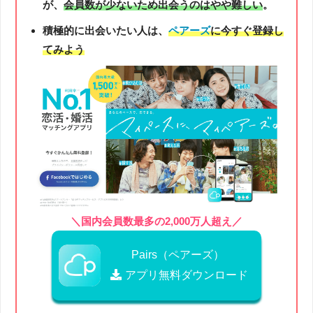
が、
会員数が少ないため出会うのはやや難しい
。
積極的に出会いたい人は、
ペアーズ
に今すぐ登録し
てみよう
＼国内会員数最多の2,000万人超え／
Pairs（ペアーズ）
アプリ無料ダウンロード