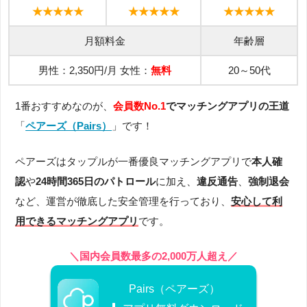
★★★★★
★★★★★
★★★★★
月額料金
年齢層
男性：2,350円/月 女性：
無料
20～50代
1番おすすめなのが、
会員数No.1
でマッチングアプリの王道
「
ペアーズ（Pairs）
」です！
ペアーズはタップルが一番優良マッチングアプリで
本人確
認
や
24時間365日のパトロール
に加え、
違反通告
、
強制退会
など、運営が徹底した安全管理を行っており、
安心して利
用できるマッチングアプリ
です。
＼国内会員数最多の2,000万人超え／
Pairs（ペアーズ）