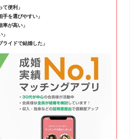
って便利」
相手を選びやすい」
信率が高い」
い」
ブライドで結婚した」