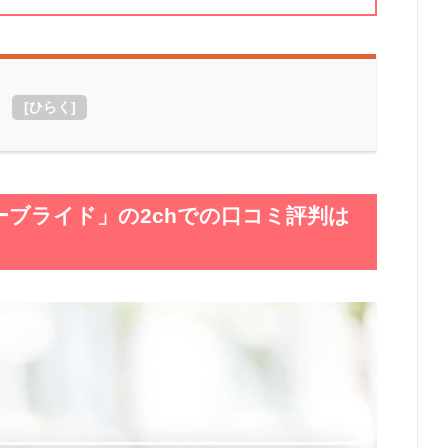
[
ひらく
]
ブライド」の2chでの口コミ評判は