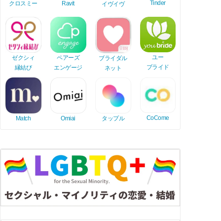
Tinder
Ravit
クロスミー
イヴイヴ
ユー
ゼクシィ
ペアーズ
ブライダル
ブライド
縁結び
エンゲージ
ネット
CoCome
Match
Omiai
タップル