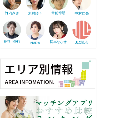
竹内みき
常前幸助
木村綺々
中村仁亮
長谷川伸行
岡本ななせ
JLC協会
NARA