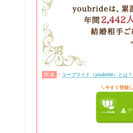
ユーブライド（youbride）と
＼今すぐ登録
ア