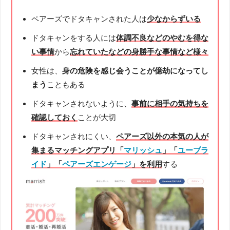
ペアーズでドタキャンされた人は
少なからずいる
ドタキャンをする人には
体調不良などのやむを得な
い事情
から
忘れていたなどの身勝手な事情など様々
女性は、
身の危険を感じ会うことが億劫になってし
まう
こともある
ドタキャンされないように、
事前に相手の気持ちを
確認しておく
ことが大切
ドタキャンされにくい、
ペアーズ以外の本気の人が
集まるマッチングアプリ「
マリッシュ
」「
ユーブラ
イド
」「
ペアーズエンゲージ
」
を利用
する