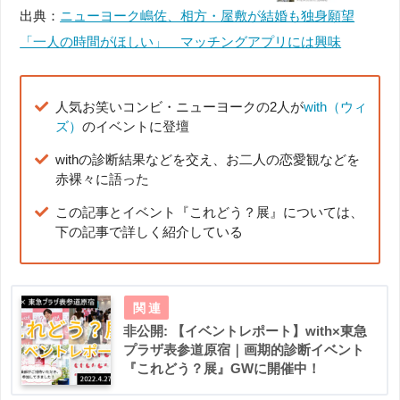
出典：
ニューヨーク嶋佐、相方・屋敷が結婚も独身願望
「一人の時間がほしい」 マッチングアプリには興味
人気お笑いコンビ・ニューヨークの2人が
with（ウィ
ズ）
のイベントに登壇
withの診断結果などを交え、お二人の恋愛観などを
赤裸々に語った
この記事とイベント『これどう？展』については、
下の記事で詳しく紹介している
非公開: 【イベントレポート】with×東急
プラザ表参道原宿｜画期的診断イベント
『これどう？展』GWに開催中！