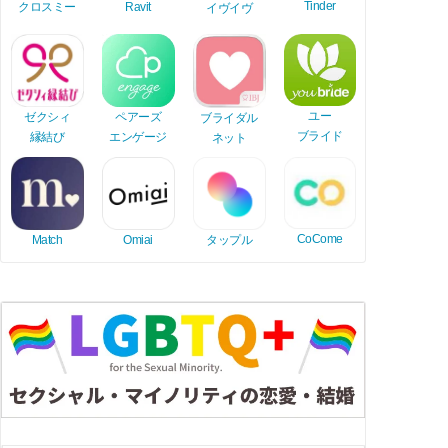
Tinder
Ravit
クロスミー
イヴイヴ
ユー
ゼクシィ
ペアーズ
ブライダル
ブライド
縁結び
エンゲージ
ネット
CoCome
Match
Omiai
タップル