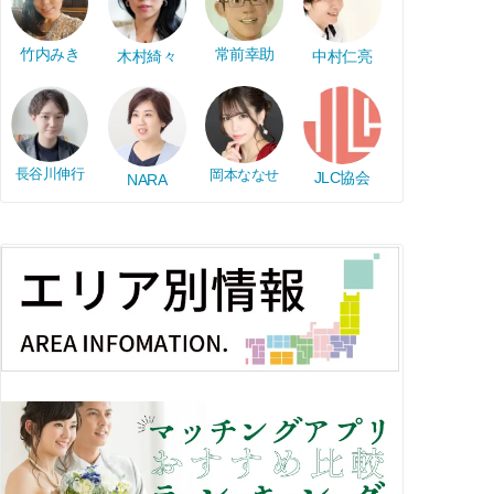
竹内みき
常前幸助
木村綺々
中村仁亮
長谷川伸行
岡本ななせ
JLC協会
NARA