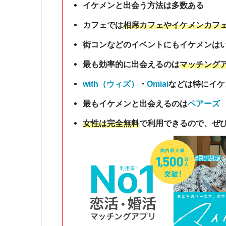
イケメンと出会う方法は多数ある
カフェでは
相席カフェやイケメンカフ
街コンなどのイベントにもイケメンは
最も効率的に出会えるのは
マッチング
with（ウィズ）
・
Omiai
などは特にイケ
最もイケメンと出会えるのは
ペアーズ
女性は完全無料
で利用できるので、ぜ