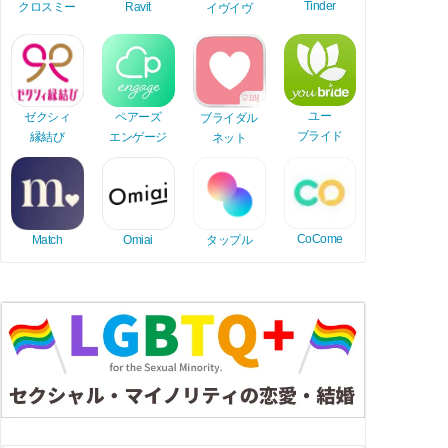
Tinder
Ravit
クロスミー
イヴイヴ
ユー
ゼクシィ
ペアーズ
ブライダル
ブライド
縁結び
エンゲージ
ネット
CoCome
Match
Omiai
タップル