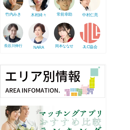
竹内みき
常前幸助
木村綺々
中村仁亮
長谷川伸行
岡本ななせ
JLC協会
NARA