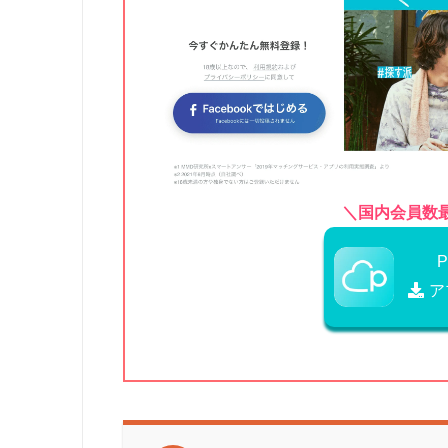
＼国内会員数最
ア