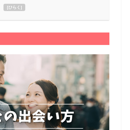
[
ひらく
]