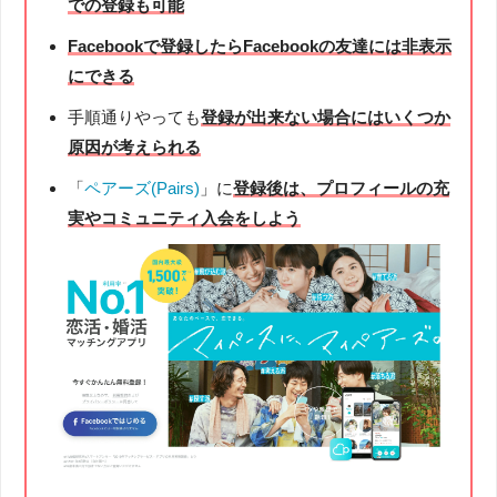
での登録も可能
Facebookで登録したらFacebookの友達には非表示
にできる
手順通りやっても
登録が出来ない場合にはいくつか
原因が考えられる
「
ペアーズ(Pairs)
」に
登録後は、プロフィールの充
実やコミュニティ入会をしよう