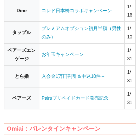
1/
Dine
コレド日本橋コラボキャンペーン
16
プレミアムオプション初月半額（男性
1/
タップル
のみ）
10
ペアーズエン
1/
お年玉キャンペーン
ゲージ
31
1/
とら婚
入会金1万円割引＆申込10件＋
31
1/
ペアーズ
Pairsプリペイドカード発売記念
31
Omiai：バレンタインキャンペーン