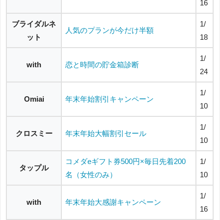
16
ブライダルネ
1/
人気のプランが今だけ半額
ット
18
1/
with
恋と時間の貯金箱診断
24
1/
Omiai
年末年始割引キャンペーン
10
1/
クロスミー
年末年始大幅割引セール
10
コメダeギフト券500円×毎日先着200
1/
タップル
名（女性のみ）
10
1/
with
年末年始大感謝キャンペーン
16