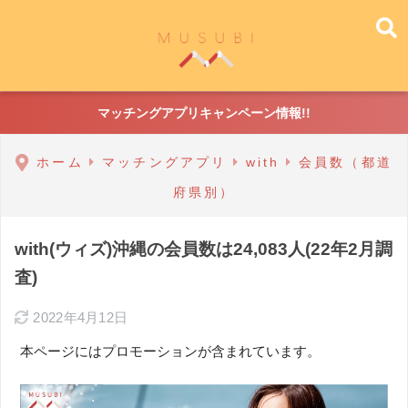
マッチングアプリキャンペーン情報!!
ホーム
マッチングアプリ
with
会員数（都道
府県別）
with(ウィズ)沖縄の会員数は24,083人(22年2月調
査)
2022年4月12日
本ページにはプロモーションが含まれています。