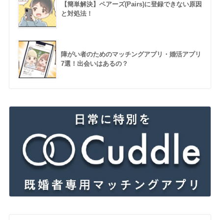
【簡単解決】ペアーズ(Pairs)に登録できない原因
と対処法！
障がい者のためのマッチングアプリ・婚活アプリ
7選！出会いはあるの？