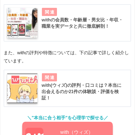
withの会員数・年齢層・男女比・年収・
職業を実データと共に徹底解剖！
また、withの評判や特徴については、下の記事で詳しく紹介し
ています。
with(ウィズ)の評判・口コミは？本当に
出会えるのか21件の体験談・評価を検
証！
＼"本当に合う相手"を心理学で探せる／
with（ウィズ）