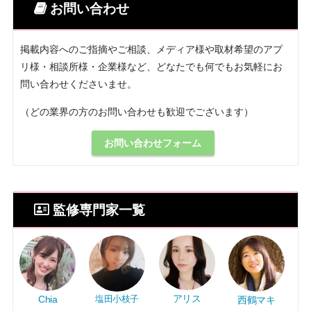
お問い合わせ
掲載内容へのご指摘やご相談、メディア様や取材希望のアプ
リ様・相談所様・企業様など、どなたでも何でもお気軽にお
問い合わせくださいませ。
（どの業界の方のお問い合わせも歓迎でございます）
お問い合わせフォーム
監修専門家一覧
アリス
Chia
塩田小枝子
西鶴マキ