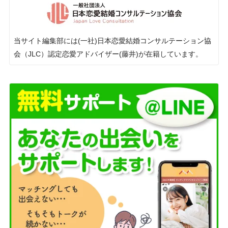
当サイト編集部には(一社)日本恋愛結婚コンサルテーション協
会（JLC）認定恋愛アドバイザー(藤井)が在籍しています。