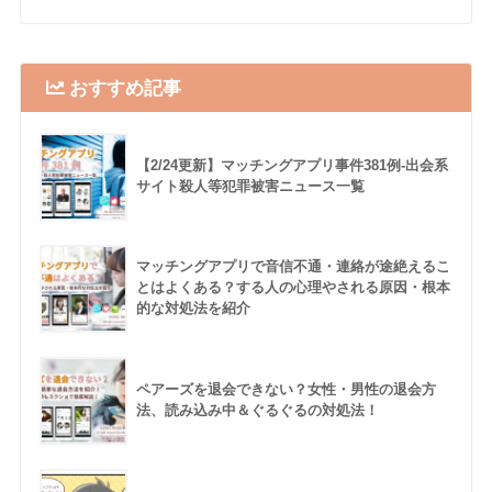
おすすめ記事
【2/24更新】マッチングアプリ事件381例-出会系
サイト殺人等犯罪被害ニュース一覧
マッチングアプリで音信不通・連絡が途絶えるこ
とはよくある？する人の心理やされる原因・根本
的な対処法を紹介
ペアーズを退会できない？女性・男性の退会方
法、読み込み中＆ぐるぐるの対処法！