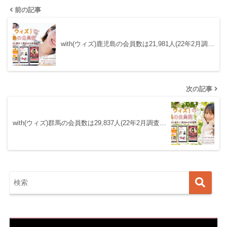
前の記事
with(ウィズ)鹿児島の会員数は21,981人(22年2月調…
次の記事
with(ウィズ)群馬の会員数は29,837人(22年2月調査…