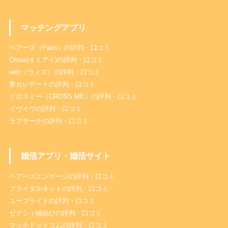
マッチングアプリ
ペアーズ（Pairs）の評判・口コミ
Omiai(オミアイ)の評判・口コミ
with（ウィズ）の評判・口コミ
東カレデートの評判・口コミ
クロスミー（CROSS ME）の評判・口コミ
イヴイヴの評判・口コミ
ラブサーチの評判・口コミ
婚活アプリ・婚活サイト
ペアーズエンゲージの評判・口コミ
ブライダルネットの評判・口コミ
ユーブライドの評判・口コミ
ゼクシィ縁結びの評判・口コミ
マッチドットコムの評判・口コミ