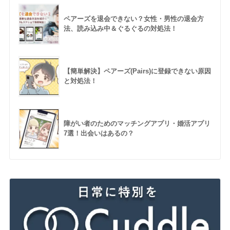
ペアーズを退会できない？女性・男性の退会方
法、読み込み中＆ぐるぐるの対処法！
【簡単解決】ペアーズ(Pairs)に登録できない原因
と対処法！
障がい者のためのマッチングアプリ・婚活アプリ
7選！出会いはあるの？