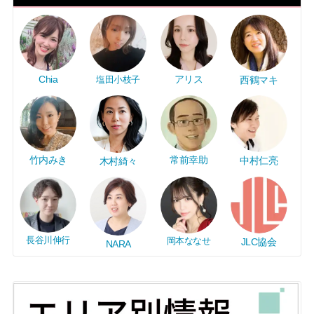
アリス
Chia
塩田小枝子
西鶴マキ
竹内みき
常前幸助
中村仁亮
木村綺々
長谷川伸行
岡本ななせ
JLC協会
NARA