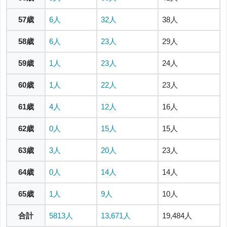
57歳
6人
32人
38人
58歳
6人
23人
29人
59歳
1人
23人
24人
60歳
1人
22人
23人
61歳
4人
12人
16人
62歳
0人
15人
15人
63歳
3人
20人
23人
64歳
0人
14人
14人
65歳
1人
9人
10人
合計
5813人
13,671人
19,484人