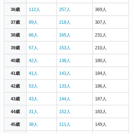
36歳
112人
257人
369人
37歳
89人
218人
307人
38歳
66人
165人
231人
39歳
57人
153人
210人
40歳
42人
138人
180人
41歳
41人
143人
184人
42歳
53人
133人
186人
43歳
43人
144人
187人
44歳
31人
152人
183人
45歳
38人
111人
149人