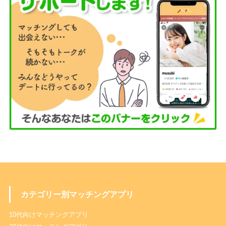
カテゴリー別マッチングアプリ
10代向けマッチングアプリ