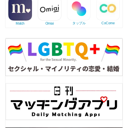
タップル
CoCome
Match
Omiai