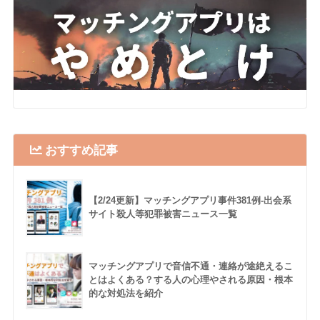
おすすめ記事
【2/24更新】マッチングアプリ事件381例-出会系
サイト殺人等犯罪被害ニュース一覧
マッチングアプリで音信不通・連絡が途絶えるこ
とはよくある？する人の心理やされる原因・根本
的な対処法を紹介