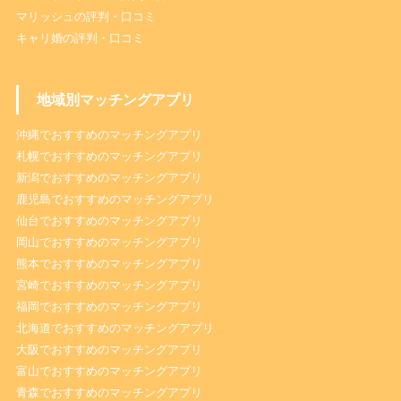
マリッシュの評判・口コミ
キャリ婚の評判・口コミ
地域別マッチングアプリ
沖縄でおすすめのマッチングアプリ
札幌でおすすめのマッチングアプリ
新潟でおすすめのマッチングアプリ
鹿児島でおすすめのマッチングアプリ
仙台でおすすめのマッチングアプリ
岡山でおすすめのマッチングアプリ
熊本でおすすめのマッチングアプリ
宮崎でおすすめのマッチングアプリ
福岡でおすすめのマッチングアプリ
北海道でおすすめのマッチングアプリ
大阪でおすすめのマッチングアプリ
富山でおすすめのマッチングアプリ
青森でおすすめのマッチングアプリ