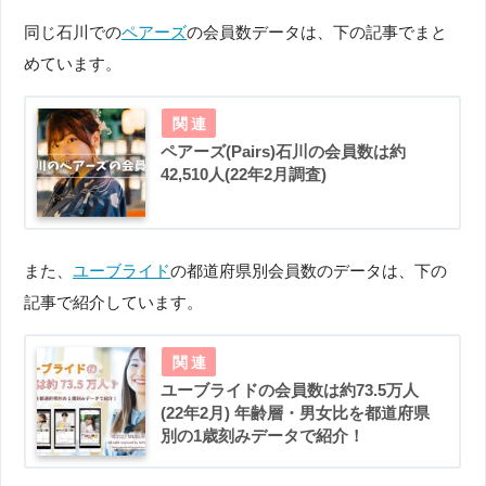
同じ石川での
ペアーズ
の会員数データは、下の記事でまと
めています。
ペアーズ(Pairs)石川の会員数は約
42,510人(22年2月調査)
また、
ユーブライド
の都道府県別会員数のデータは、下の
記事で紹介しています。
ユーブライドの会員数は約73.5万人
(22年2月) 年齢層・男女比を都道府県
別の1歳刻みデータで紹介！