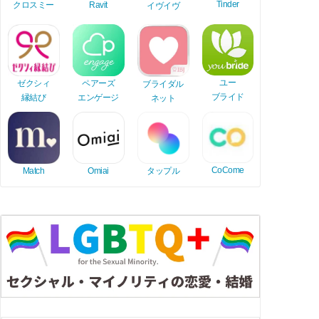
Tinder
Ravit
クロスミー
イヴイヴ
ユー
ゼクシィ
ペアーズ
ブライダル
ブライド
縁結び
エンゲージ
ネット
CoCome
Match
Omiai
タップル