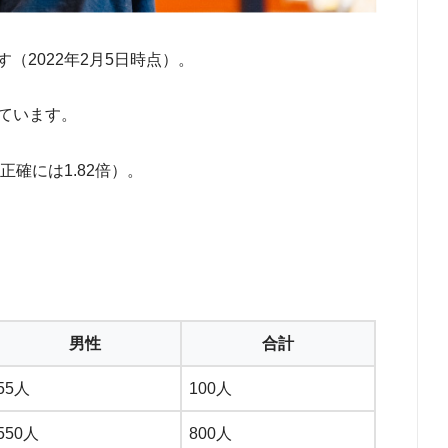
す（2022年2月5日時点）。
っています。
正確には1.82倍）。
男性
合計
55人
100人
550人
800人