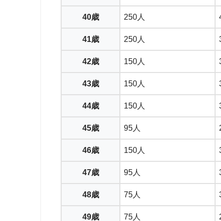
40歳
250人
41歳
250人
42歳
150人
43歳
150人
44歳
150人
45歳
95人
46歳
150人
47歳
95人
48歳
75人
49歳
75人