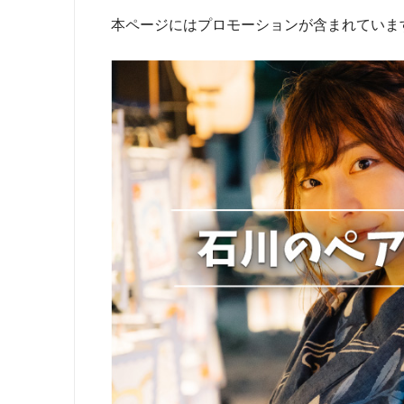
本ページにはプロモーションが含まれていま