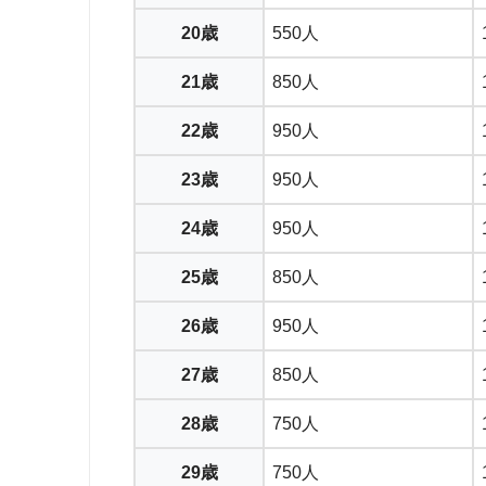
20歳
550人
21歳
850人
22歳
950人
23歳
950人
24歳
950人
25歳
850人
26歳
950人
27歳
850人
28歳
750人
29歳
750人