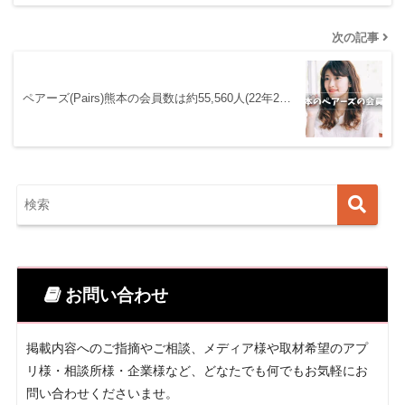
次の記事
ペアーズ(Pairs)熊本の会員数は約55,560人(22年2…
お問い合わせ
掲載内容へのご指摘やご相談、メディア様や取材希望のアプ
リ様・相談所様・企業様など、どなたでも何でもお気軽にお
問い合わせくださいませ。