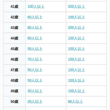
41歳
100人以上
200人以上
42歳
60人以上
100人以上
43歳
80人以上
200人以上
44歳
60人以上
100人以上
45歳
50人以上
100人以上
46歳
70人以上
100人以上
47歳
50人以上
100人以上
48歳
50人以上
100人以上
49歳
20人以上
100人以上
50歳
20人以上
80人以上