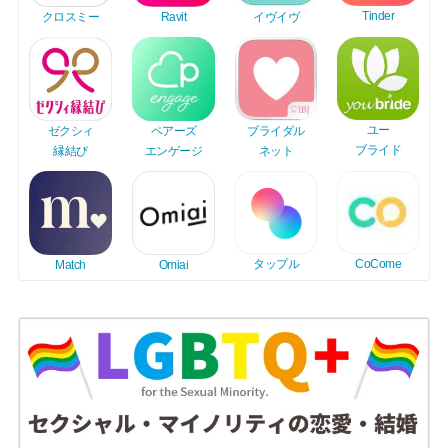
Tinder
Ravit
イヴイヴ
クロスミー
ユー
ブライダル
ゼクシィ
ペアーズ
ブライド
ネット
縁結び
エンゲージ
タップル
CoCome
Match
Omiai