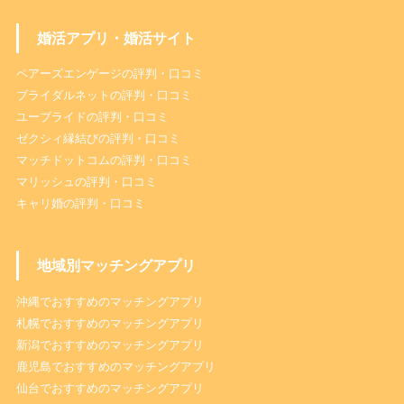
婚活アプリ・婚活サイト
ペアーズエンゲージの評判・口コミ
ブライダルネットの評判・口コミ
ユーブライドの評判・口コミ
ゼクシィ縁結びの評判・口コミ
マッチドットコムの評判・口コミ
マリッシュの評判・口コミ
キャリ婚の評判・口コミ
地域別マッチングアプリ
沖縄でおすすめのマッチングアプリ
札幌でおすすめのマッチングアプリ
新潟でおすすめのマッチングアプリ
鹿児島でおすすめのマッチングアプリ
仙台でおすすめのマッチングアプリ