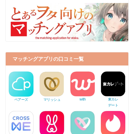
マッチングアプリの口コミ一覧
東カレ
with
ペアーズ
マリッシュ
デート