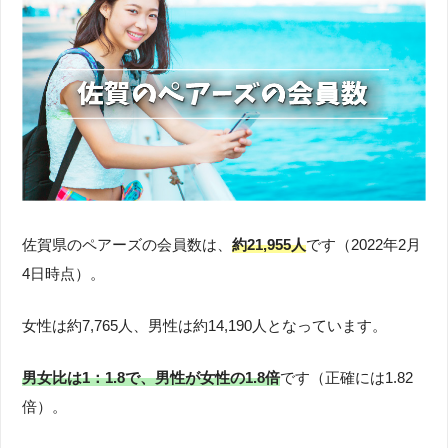
佐賀県のペアーズの会員数は、
約21,955人
です（2022年2月
4日時点）。
女性は約7,765人、男性は約14,190人となっています。
男女比は1：1.8で、男性が女性の1.8倍
です（正確には1.82
倍）。