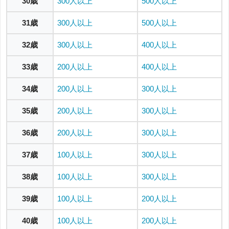
30歳
300人以上
500人以上
31歳
300人以上
500人以上
32歳
300人以上
400人以上
33歳
200人以上
400人以上
34歳
200人以上
300人以上
35歳
200人以上
300人以上
36歳
200人以上
300人以上
37歳
100人以上
300人以上
38歳
100人以上
300人以上
39歳
100人以上
200人以上
40歳
100人以上
200人以上