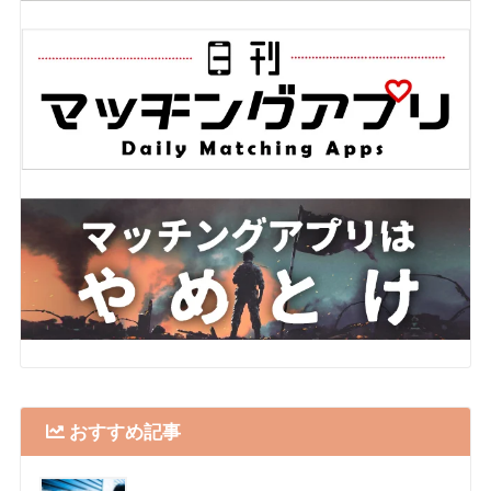
おすすめ記事