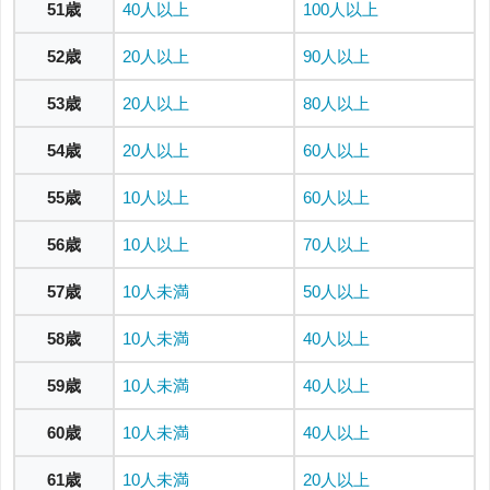
51歳
40人以上
100人以上
52歳
20人以上
90人以上
53歳
20人以上
80人以上
54歳
20人以上
60人以上
55歳
10人以上
60人以上
56歳
10人以上
70人以上
57歳
10人未満
50人以上
58歳
10人未満
40人以上
59歳
10人未満
40人以上
60歳
10人未満
40人以上
61歳
10人未満
20人以上