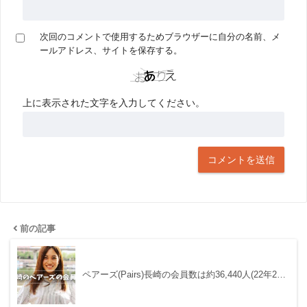
次回のコメントで使用するためブラウザーに自分の名前、メ
ールアドレス、サイトを保存する。
上に表示された文字を入力してください。
前の記事
ペアーズ(Pairs)長崎の会員数は約36,440人(22年2…