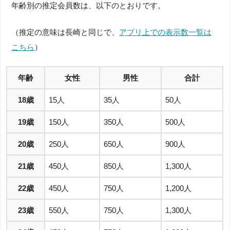
年齢別の推定会員数は、以下のとおりです。
（推定の意味は長崎と同じで、
アプリ上での表示数一覧は
こちら
）
年齢
女性
男性
合計
18歳
15人
35人
50人
19歳
150人
350人
500人
20歳
250人
650人
900人
21歳
450人
850人
1,300人
22歳
450人
750人
1,200人
23歳
550人
750人
1,300人