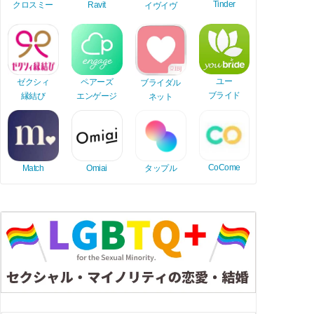
Tinder
Ravit
クロスミー
イヴイヴ
ユー
ゼクシィ
ペアーズ
ブライダル
ブライド
縁結び
エンゲージ
ネット
CoCome
Match
Omiai
タップル