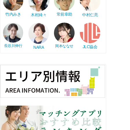
竹内みき
常前幸助
木村綺々
中村仁亮
長谷川伸行
岡本ななせ
JLC協会
NARA