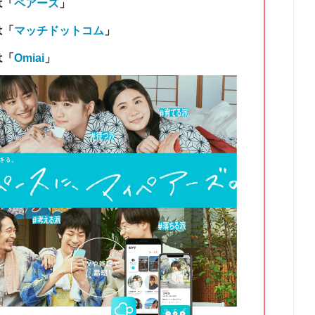
は「
ペアーズ
」
は「
マッチドットコム
」
は「
Omiai
」