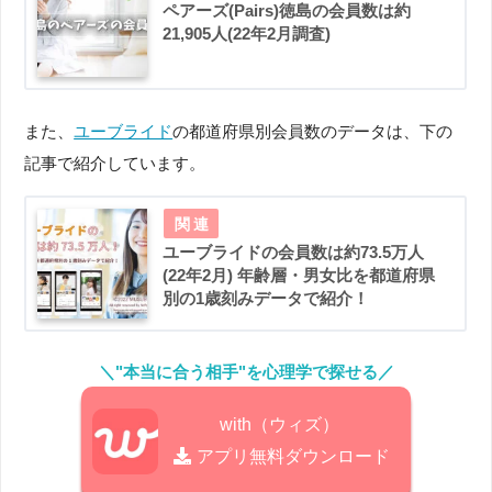
ペアーズ(Pairs)徳島の会員数は約
21,905人(22年2月調査)
また、
ユーブライド
の都道府県別会員数のデータは、下の
記事で紹介しています。
ユーブライドの会員数は約73.5万人
(22年2月) 年齢層・男女比を都道府県
別の1歳刻みデータで紹介！
＼"本当に合う相手"を心理学で探せる／
with（ウィズ）
アプリ無料ダウンロード