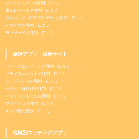
with（ウィズ）の評判・口コミ
東カレデートの評判・口コミ
クロスミー（CROSS ME）の評判・口コミ
イヴイヴの評判・口コミ
ラブサーチの評判・口コミ
婚活アプリ・婚活サイト
ペアーズエンゲージの評判・口コミ
ブライダルネットの評判・口コミ
ユーブライドの評判・口コミ
ゼクシィ縁結びの評判・口コミ
マッチドットコムの評判・口コミ
マリッシュの評判・口コミ
キャリ婚の評判・口コミ
地域別マッチングアプリ