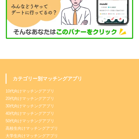
カテゴリー別マッチングアプリ
10代向けマッチングアプリ
20代向けマッチングアプリ
30代向けマッチングアプリ
40代向けマッチングアプリ
50代向けマッチングアプリ
高校生向けマッチングアプリ
大学生向けマッチングアプリ