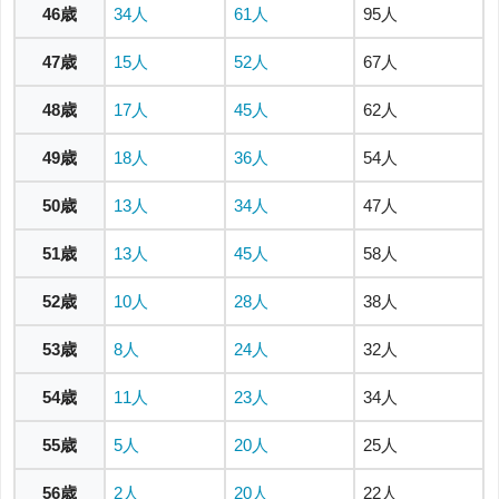
46歳
34人
61人
95人
47歳
15人
52人
67人
48歳
17人
45人
62人
49歳
18人
36人
54人
50歳
13人
34人
47人
51歳
13人
45人
58人
52歳
10人
28人
38人
53歳
8人
24人
32人
54歳
11人
23人
34人
55歳
5人
20人
25人
56歳
2人
20人
22人