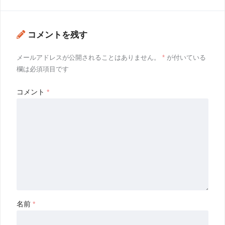
コメントを残す
メールアドレスが公開されることはありません。
*
が付いている
欄は必須項目です
コメント
*
名前
*