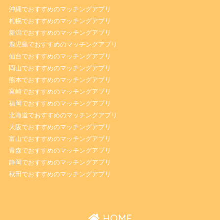
沖縄でおすすめのマッチングアプリ
札幌でおすすめのマッチングアプリ
新潟でおすすめのマッチングアプリ
鹿児島でおすすめのマッチングアプリ
仙台でおすすめのマッチングアプリ
岡山でおすすめのマッチングアプリ
熊本でおすすめのマッチングアプリ
宮崎でおすすめのマッチングアプリ
福岡でおすすめのマッチングアプリ
北海道でおすすめのマッチングアプリ
大阪でおすすめのマッチングアプリ
富山でおすすめのマッチングアプリ
青森でおすすめのマッチングアプリ
静岡でおすすめのマッチングアプリ
秋田でおすすめのマッチングアプリ
HOME