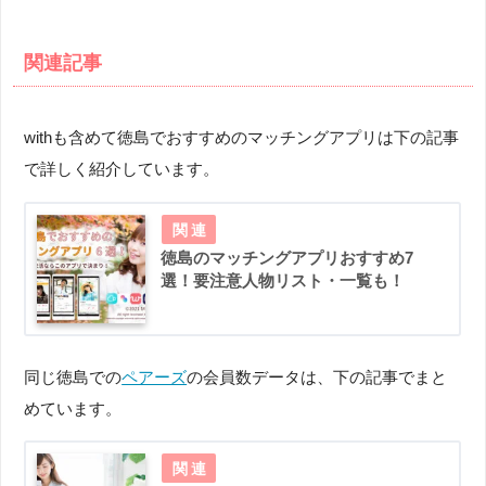
関連記事
withも含めて徳島でおすすめのマッチングアプリは下の記事
で詳しく紹介しています。
徳島のマッチングアプリおすすめ7
選！要注意人物リスト・一覧も！
同じ徳島での
ペアーズ
の会員数データは、下の記事でまと
めています。