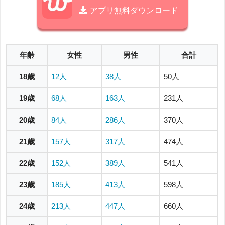
アプリ無料ダウンロード
年齢
女性
男性
合計
18歳
12人
38人
50人
19歳
68人
163人
231人
20歳
84人
286人
370人
21歳
157人
317人
474人
22歳
152人
389人
541人
23歳
185人
413人
598人
24歳
213人
447人
660人