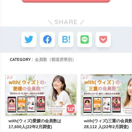
SHARE
CATEGORY :
会員数（都道府県別）
with(ウィズ)愛媛の会員数は
with(ウィズ)三重の会員
17,600人(22年2月調査)
28,112 人(22年2月調査)