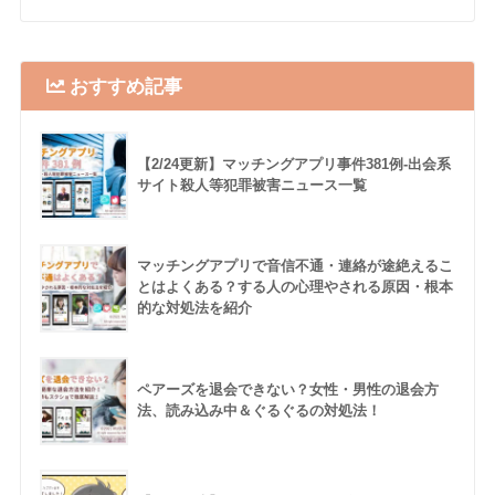
おすすめ記事
【2/24更新】マッチングアプリ事件381例-出会系
サイト殺人等犯罪被害ニュース一覧
マッチングアプリで音信不通・連絡が途絶えるこ
とはよくある？する人の心理やされる原因・根本
的な対処法を紹介
ペアーズを退会できない？女性・男性の退会方
法、読み込み中＆ぐるぐるの対処法！