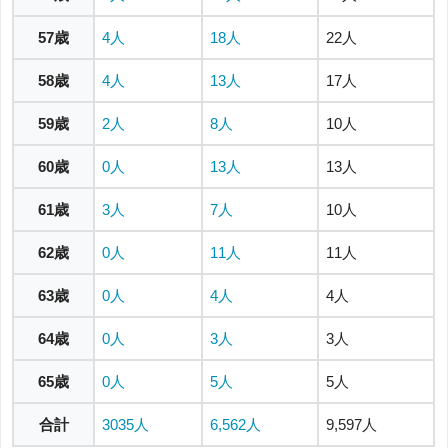
57歳
4人
18人
22人
58歳
4人
13人
17人
59歳
2人
8人
10人
60歳
0人
13人
13人
61歳
3人
7人
10人
62歳
0人
11人
11人
63歳
0人
4人
4人
64歳
0人
3人
3人
65歳
0人
5人
5人
合計
3035人
6,562人
9,597人