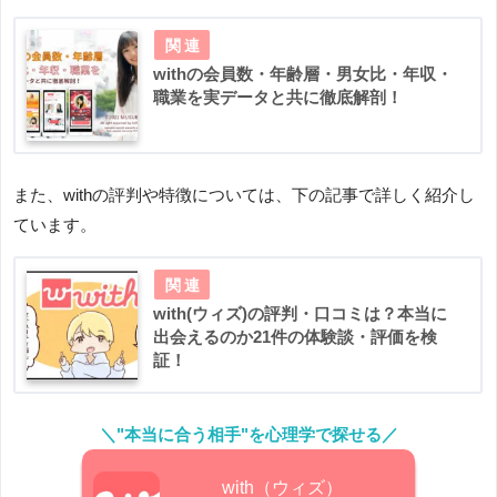
withの会員数・年齢層・男女比・年収・
職業を実データと共に徹底解剖！
また、withの評判や特徴については、下の記事で詳しく紹介し
ています。
with(ウィズ)の評判・口コミは？本当に
出会えるのか21件の体験談・評価を検
証！
＼"本当に合う相手"を心理学で探せる／
with（ウィズ）