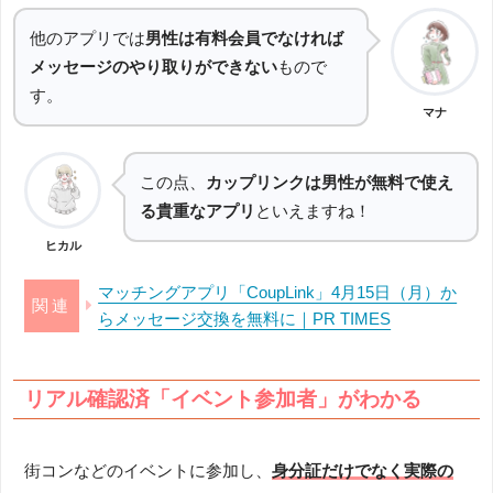
他のアプリでは
男性は有料会員でなければ
メッセージのやり取りができない
もので
す。
マナ
この点、
カップリンクは男性が無料で使え
る貴重なアプリ
といえますね！
ヒカル
マッチングアプリ「CoupLink」4月15日（月）か
らメッセージ交換を無料に｜PR TIMES
リアル確認済「イベント参加者」がわかる
街コンなどのイベントに参加し、
身分証だけでなく実際の