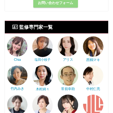
お問い合わせフォーム
監修専門家一覧
アリス
Chia
塩田小枝子
西鶴マキ
竹内みき
常前幸助
中村仁亮
木村綺々