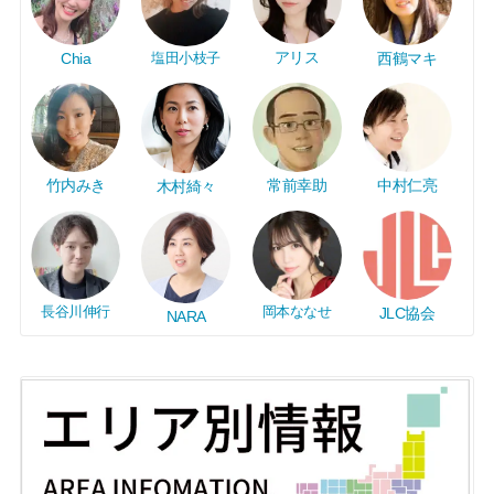
アリス
Chia
塩田小枝子
西鶴マキ
竹内みき
常前幸助
中村仁亮
木村綺々
長谷川伸行
岡本ななせ
JLC協会
NARA