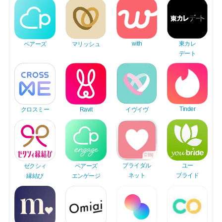
東カレ
with
ペアーズ
マリッシュ
デート
Tinder
Ravit
イヴイヴ
クロスミー
ユー
ブライダル
ゼクシィ
ペアーズ
ブライド
ネット
縁結び
エンゲージ