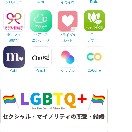
Tinder
Ravit
クロスミー
イヴイヴ
ユー
ゼクシィ
ペアーズ
ブライダル
ブライド
縁結び
エンゲージ
ネット
CoCome
Match
Omiai
タップル