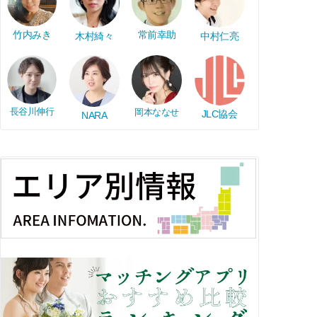
竹内みき
常前幸助
木村綺々
中村仁亮
長谷川伸行
岡本ななせ
JLC協会
NARA