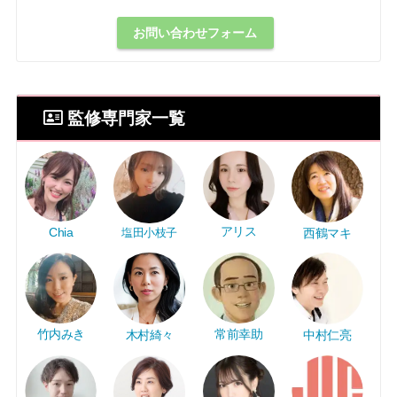
お問い合わせフォーム
監修専門家一覧
アリス
Chia
塩田小枝子
西鶴マキ
竹内みき
常前幸助
中村仁亮
木村綺々