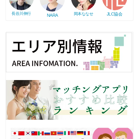
長谷川伸行
岡本ななせ
JLC協会
NARA